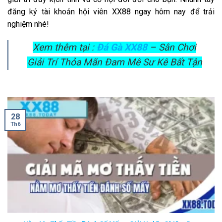
đăng ký tài khoản hội viên XX88 ngay hôm nay để trải
nghiệm nhé!
Xem thêm tại :
Đá Gà XX88
– Sân Chơi
Giải Trí Thỏa Mãn Đam Mê Sư Kê Bất Tận
28
Th6