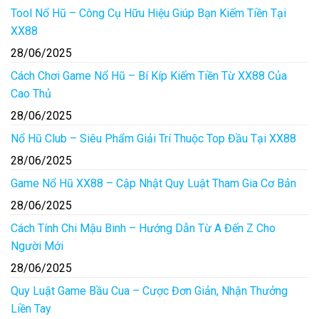
Tool Nổ Hũ – Công Cụ Hữu Hiệu Giúp Bạn Kiếm Tiền Tại
XX88
28/06/2025
Cách Chơi Game Nổ Hũ – Bí Kíp Kiếm Tiền Từ XX88 Của
Cao Thủ
28/06/2025
Nổ Hũ Club – Siêu Phẩm Giải Trí Thuộc Top Đầu Tại XX88
28/06/2025
Game Nổ Hũ XX88 – Cập Nhật Quy Luật Tham Gia Cơ Bản
28/06/2025
Cách Tính Chi Mậu Binh – Hướng Dẫn Từ A Đến Z Cho
Người Mới
28/06/2025
Quy Luật Game Bầu Cua – Cược Đơn Giản, Nhận Thưởng
Liền Tay