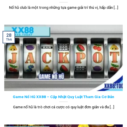
Nổ hũ club là một trong những tựa game giải trí thú vị, hấp dẫn [...]
28
Th6
Game Nổ Hũ XX88 – Cập Nhật Quy Luật Tham Gia Cơ Bản
Game nổ hũ là trò chơi cá cược có quy luật đơn giản và đa [...]