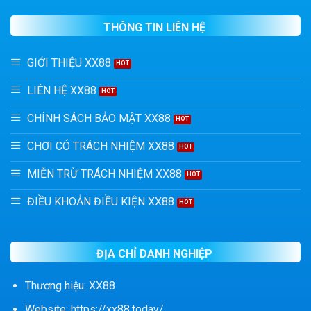
THÔNG TIN LIÊN HỆ
GIỚI THIỆU XX88
LIÊN HỆ XX88
CHÍNH SÁCH BẢO MẬT XX88
CHƠI CÓ TRÁCH NHIỆM XX88
MIỄN TRỪ TRÁCH NHIỆM XX88
ĐIỀU KHOẢN ĐIỀU KIỆN XX88
ĐỊA CHỈ DANH NGHIỆP
Thương hiệu: XX88
Website: https://xx88.today/