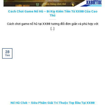
Cách Chơi Game Nổ Hũ – Bí Kíp Kiếm Tiền Từ XX88 Của Cao
Thủ
Cách chơi game nổ hũ tại XX88 tương đối đơn giản và phù hợp với
[...]
28
Th6
Nổ Hũ Club – Siêu Phẩm Giải Trí Thuộc Top Đầu Tại XX88