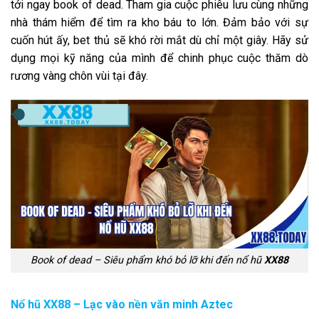
tới ngay book of dead. Tham gia cuộc phiêu lưu cùng những
nhà thám hiểm để tìm ra kho báu to lớn. Đảm bảo với sự
cuốn hút ấy, bet thủ sẽ khó rời mắt dù chỉ một giây. Hãy sử
dụng mọi kỹ năng của mình để chinh phục cuộc thăm dò
rương vàng chôn vùi tại đây.
Book of dead – Siêu phẩm khó bỏ lỡ khi đến nổ hũ
XX88
Nổ hũ XX88 – Lạc vào nền văn minh Aztec