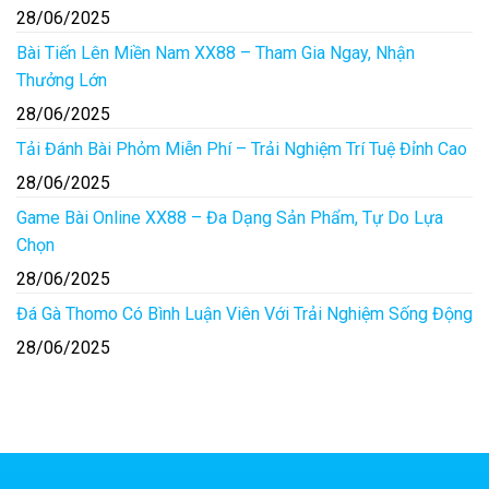
28/06/2025
Bài Tiến Lên Miền Nam XX88 – Tham Gia Ngay, Nhận
Thưởng Lớn
28/06/2025
Tải Đánh Bài Phỏm Miễn Phí – Trải Nghiệm Trí Tuệ Đỉnh Cao
28/06/2025
Game Bài Online XX88 – Đa Dạng Sản Phẩm, Tự Do Lựa
Chọn
28/06/2025
Đá Gà Thomo Có Bình Luận Viên Với Trải Nghiệm Sống Động
28/06/2025