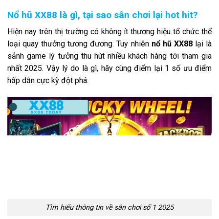
Nổ hũ XX88 là gì, tại sao sân chơi lại hot hit?
Hiện nay trên thị trường có không ít thương hiệu tổ chức thể
loại quay thưởng tương đương. Tuy nhiên
nổ hũ XX88
lại là
sảnh game lý tưởng thu hút nhiều khách hàng tới tham gia
nhất 2025. Vậy lý do là gì, hãy cùng điểm lại 1 số ưu điểm
hấp dẫn cực kỳ đột phá:
Tìm hiểu thông tin về sân chơi số 1 2025