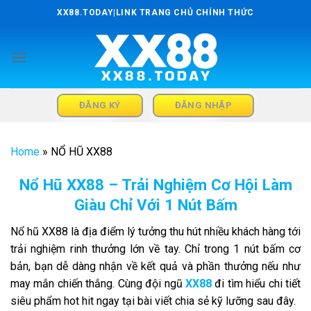
Skip
XX88.TODAY|LINK TRANG CHỦ CHÍNH THỨC
to
content
ĐĂNG KÝ
ĐĂNG NHẬP
Home
»
NỔ HŨ XX88
Nổ Hũ XX88 – Trải Nghiệm Cơ Hội Làm
Giàu Chỉ Với 1 Nút Bấm
Nổ hũ XX88 là địa điểm lý tưởng thu hút nhiều khách hàng tới
trải nghiệm rinh thưởng lớn về tay. Chỉ trong 1 nút bấm cơ
bản, bạn dễ dàng nhận về kết quả và phần thưởng nếu như
may mắn chiến thắng. Cùng đội ngũ
XX88
đi tìm hiểu chi tiết
siêu phẩm hot hit ngay tại bài viết chia sẻ kỹ lưỡng sau đây.