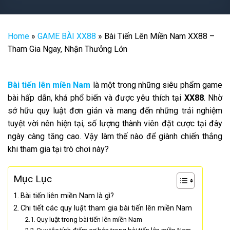
Home
»
GAME BÀI XX88
»
Bài Tiến Lên Miền Nam XX88 –
Tham Gia Ngay, Nhận Thưởng Lớn
Bài tiến lên miền Nam
là một trong những siêu phẩm game
bài hấp dẫn, khá phổ biến và được yêu thích tại
XX88
. Nhờ
sở hữu quy luật đơn giản và mang đến những trải nghiệm
tuyệt vời nên hiện tại, số lượng thành viên đặt cược tại đây
ngày càng tăng cao. Vậy làm thế nào để giành chiến thắng
khi tham gia tại trò chơi này?
Mục Lục
Bài tiến liên miền Nam là gì?
Chi tiết các quy luật tham gia bài tiến lên miền Nam
Quy luật trong bài tiến lên miền Nam