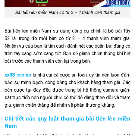
Bài tiến lên miền Nam có từ 2 – 4 thành viên tham gia
Bài tiến lên miền Nam sử dụng công cụ chính là bộ bài Tây
52 lá, trong đó mỗi bàn có từ 2 – 4 thành viên tham gia.
Nhiệm vụ của bạn là tìm cách đánh hết các quân bài đang có
trên tay càng sớm càng tốt. Bạn sẽ giành chiến thắng khi hết
bài trước các thành viên còn lại trong bàn.
xx88 casino
là nhà cái cá cược an toàn, uy tín nên luôn đảm
bảo sự minh bạch, công bằng cho khách hàng tham gia. Các
bàn cược tại đây đều được trang bị hệ thống camera giám
sát trực tiếp nên người chơi có thể dễ dàng theo dõi và tham
gia, giành chiến thắng để nhận về phần thưởng khủng.
Chi tiết các quy luật tham gia bài tiến lên miền
Nam