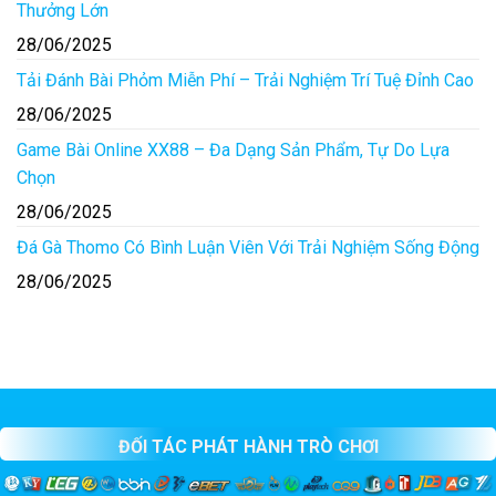
Thưởng Lớn
28/06/2025
Tải Đánh Bài Phỏm Miễn Phí – Trải Nghiệm Trí Tuệ Đỉnh Cao
28/06/2025
Game Bài Online XX88 – Đa Dạng Sản Phẩm, Tự Do Lựa
Chọn
28/06/2025
Đá Gà Thomo Có Bình Luận Viên Với Trải Nghiệm Sống Động
28/06/2025
ĐỐI TÁC PHÁT HÀNH TRÒ CHƠI