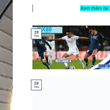
Xem thêm tại 
28
Th6
28
Th6