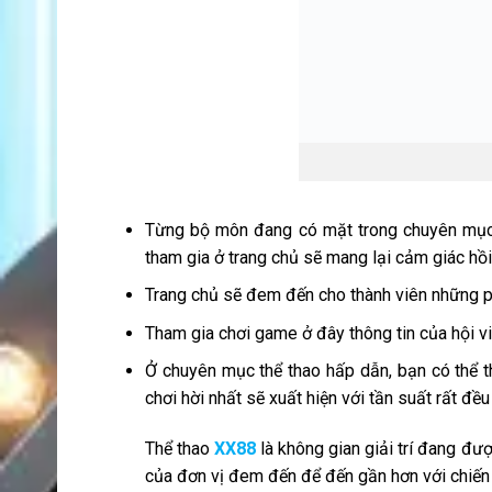
Từng bộ môn đang có mặt trong chuyên m
tham gia ở trang chủ sẽ mang lại cảm giác hồi
Trang chủ sẽ đem đến cho thành viên những ph
Tham gia chơi game ở đây thông tin của hội v
Ở chuyên mục thể thao hấp dẫn, bạn có thể 
chơi hời nhất sẽ xuất hiện với tần suất rất đề
Thể thao
XX88
là không gian giải trí đang đư
của đơn vị đem đến để đến gần hơn với chiến