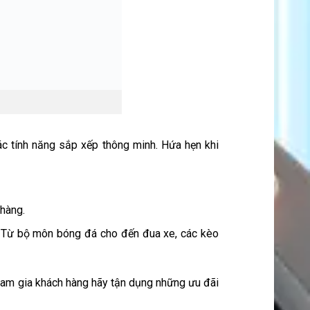
ác tính năng sắp xếp thông minh. Hứa hẹn khi
 hàng.
. Từ bộ môn bóng đá cho đến đua xe, các kèo
 tham gia khách hàng hãy tận dụng những ưu đãi