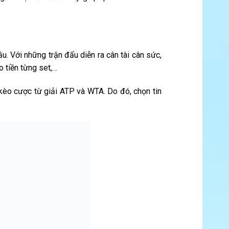
u. Với những trận đấu diễn ra cân tài cân sức,
 tiền từng set,…
kèo cược từ giải ATP và WTA. Do đó, chọn tin