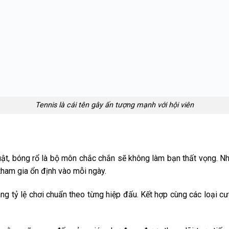
Tennis là cái tên gây ấn tượng mạnh với hội viên
 thuật, bóng rổ là bộ môn chắc chắn sẽ không làm bạn thất vọng.
tham gia ổn định vào mỗi ngày.
ng tỷ lệ chơi chuẩn theo từng hiệp đấu. Kết hợp cùng các loại c