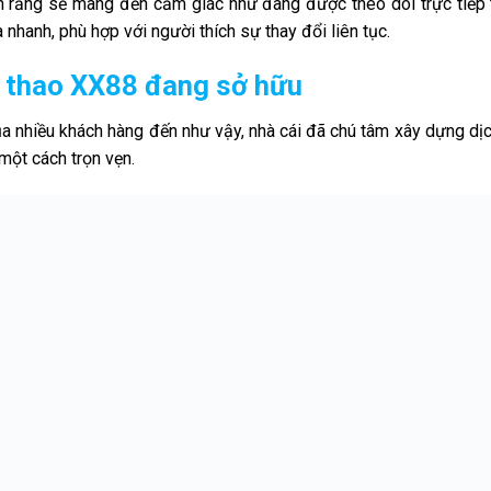
n rằng sẽ mang đến cảm giác như đang được theo dõi trực tiếp
nhanh, phù hợp với người thích sự thay đổi liên tục.
 thao XX88 đang sở hữu
 nhiều khách hàng đến như vậy, nhà cái đã chú tâm xây dựng dịch
một cách trọn vẹn.