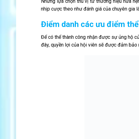
Những lựa chọn thú vị từ thương hiệu hứa hẹ
nhịp cược theo như đánh giá của chuyên gia là 
Điểm danh các ưu điểm thể
Để có thể thành công nhận được sự ủng hộ của
đây, quyền lợi của hội viên sẽ được đảm bảo 