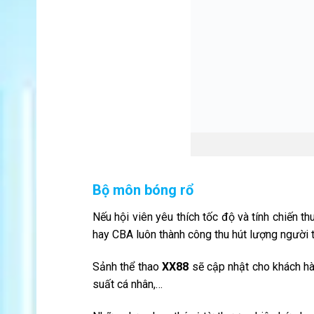
Bộ môn bóng rổ
Nếu hội viên yêu thích tốc độ và tính chiến
hay CBA luôn thành công thu hút lượng người 
Sảnh thể thao
XX88
sẽ cập nhật cho khách hà
suất cá nhân,…