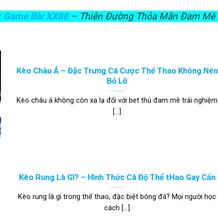
:
Game Bài XX88
– Thiên Đường Thỏa Mãn Đam Mê C
Kèo Châu Á – Đặc Trưng Cá Cược Thể Thao Không Nên
Bỏ Lỡ
Kèo châu á không còn xa lạ đối với bet thủ đam mê trải nghiệm
[...]
Kèo Rung Là Gì? – Hình Thức Cá Độ Thể tHao Gay Cấn
Kèo rung là gì trong thể thao, đặc biệt bóng đá? Mọi người học
cách [...]