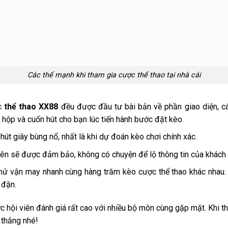
Các thế mạnh khi tham gia cược thể thao tại nhà cái
ục
thể thao XX88
đều được đầu tư bài bản về phần giao diện, c
 hộp và cuốn hút cho bạn lúc tiến hành bước đặt kèo.
út giây bùng nổ, nhất là khi dự đoán kèo chơi chính xác.
iên sẽ được đảm bảo, không có chuyện để lộ thông tin của khách
thử vận may nhanh cùng hàng trăm kèo cược thể thao khác nhau
u đặn.
ợc hội viên đánh giá rất cao với nhiều bộ môn cùng gặp mặt. Khi
 thắng nhé!