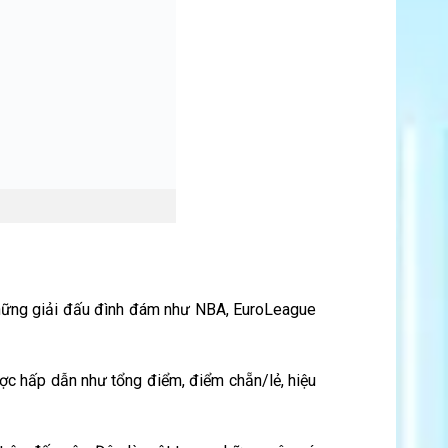
 Những giải đấu đình đám như NBA, EuroLeague
ược hấp dẫn như tổng điểm, điểm chẵn/lẻ, hiệu