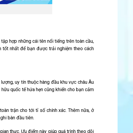
 tập hợp những cái tên nổi tiếng trên toàn cầu,
ện tốt nhất để bạn được trải nghiệm theo cách
 lượng, uy tín thuộc hàng đầu khu vực châu Âu
ao hữu quốc tế hứa hẹn cũng khiến cho bạn cảm
oàn trận cho tới tỉ số chính xác. Thêm nữa, ở
ghi bàn đầu tiên.
gian thực. Ưu điểm này giúp quá trình theo dõi